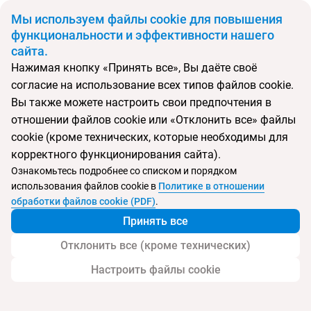
BYN
Мы используем файлы cookie для повышения
функциональности и эффективности нашего
сайта.
Главная
Поиск тура
Pearl Beach
Нажимая кнопку «Принять все», Вы даёте своё
согласие на использование всех типов файлов cookie.
Перейти в подбор
Вы также можете настроить свои предпочтения в
отношении файлов cookie или «Отклонить все» файлы
Греция, Ретимно
cookie (кроме технических, которые необходимы для
корректного функционирования сайта).
Тип:
Семейный
Ознакомьтесь подробнее со списком и порядком
использования файлов cookie в
Политике в отношении
Pearl Beach
обработки файлов cookie (PDF)
.
Принять все
Отклонить все (кроме технических)
Настроить файлы cookie