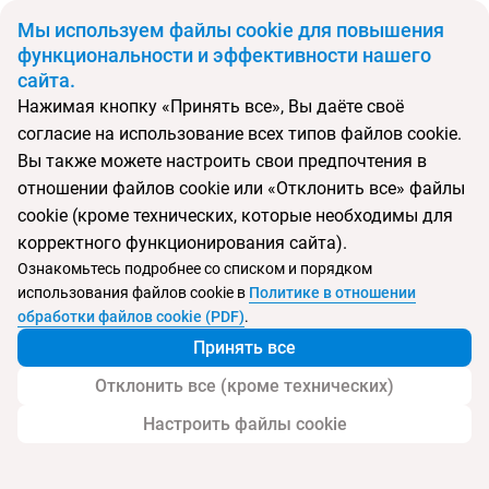
BYN
Мы используем файлы cookie для повышения
функциональности и эффективности нашего
сайта.
Главная
Поиск тура
Peace Laguna Resort & Spa Krabi
Нажимая кнопку «Принять все», Вы даёте своё
согласие на использование всех типов файлов cookie.
Перейти в подбор
Вы также можете настроить свои предпочтения в
отношении файлов cookie или «Отклонить все» файлы
Таиланд, Ао Нанг Бич
cookie (кроме технических, которые необходимы для
корректного функционирования сайта).
Тип:
Семейный
Ознакомьтесь подробнее со списком и порядком
использования файлов cookie в
Политике в отношении
Peace Laguna Resort & Spa Krabi
обработки файлов cookie (PDF)
.
Принять все
Отклонить все (кроме технических)
Настроить файлы cookie