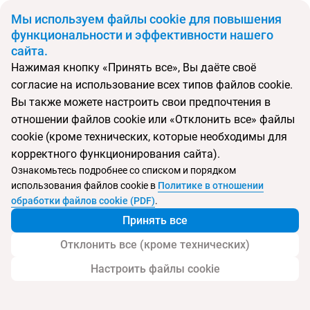
BYN
Мы используем файлы cookie для повышения
функциональности и эффективности нашего
сайта.
Главная
Поиск тура
Patina Maldives
Нажимая кнопку «Принять все», Вы даёте своё
согласие на использование всех типов файлов cookie.
Перейти в подбор
Вы также можете настроить свои предпочтения в
отношении файлов cookie или «Отклонить все» файлы
Мальдивы, Мальдивские острова
cookie (кроме технических, которые необходимы для
корректного функционирования сайта).
Тип:
Deluxe отель
Ознакомьтесь подробнее со списком и порядком
использования файлов cookie в
Политике в отношении
Patina Maldives
обработки файлов cookie (PDF)
.
Принять все
Отклонить все (кроме технических)
Настроить файлы cookie