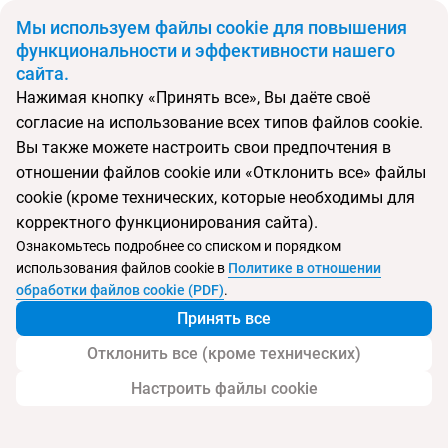
BYN
Мы используем файлы cookie для повышения
функциональности и эффективности нашего
сайта.
Главная
Поиск тура
Paris Nha Trang
Нажимая кнопку «Принять все», Вы даёте своё
согласие на использование всех типов файлов cookie.
Перейти в подбор
Вы также можете настроить свои предпочтения в
отношении файлов cookie или «Отклонить все» файлы
Вьетнам, Нячанг
cookie (кроме технических, которые необходимы для
корректного функционирования сайта).
Тип:
Городской
Ознакомьтесь подробнее со списком и порядком
использования файлов cookie в
Политике в отношении
Paris Nha Trang
обработки файлов cookie (PDF)
.
Принять все
Отклонить все (кроме технических)
Настроить файлы cookie
Услуги
Пляж
Детям
Контакты отеля