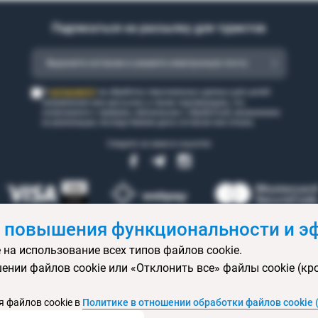
Подписаться на рассылку для туристов
согласен(а)
Я
на обработку персональных данных для целей
направления мне рассылки, а также подтверждаю, что
ознакомился с правами, связанными с обработкой, механизмом
их реализации, последствиями дачи согласия или отказа.
Следите за нами в соцсетях
 повышения функциональности и эф
 на использование всех типов файлов cookie.
 бронирования
Статьи
Контакты
Агентствам онлайн
Ваканси
ении файлов cookie или «Отклонить все» файлы cookie (кр
ртификаты
Горящие туры
Экскурсионные туры
Календарь экс
изы
Политика конфиденциальности
Выбор настроек cookie
Кар
 файлов cookie в
Политике в отношении обработки файлов cookie 