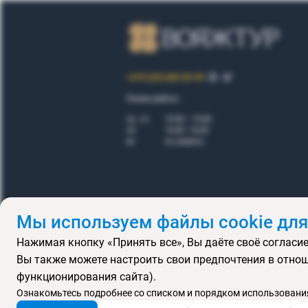
+375 (29) 605-55-99
Режим работы:
пн - пт
10.00 – 19.00
сб
10.00 - 16.00
вс
по запросу
Мы используем файлы cookie для
Нажимая кнопку «Принять все», Вы даёте своё согласие
Правила
Вы также можете настроить свои предпочтения в отнош
Подарочные се
функционирования сайта).
MICE
В
Ознакомьтесь подробнее со списком и порядком использования