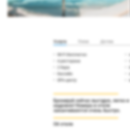
Услуги
Пляж
Детям
Wi-Fi бесплатно
4 ресторана
2 бара
бассейн
SPA-центр
Бронируй сейчас выгодно, легко и
надежно! Номера в отеле
заканчиваются очень быстро.
Об отеле