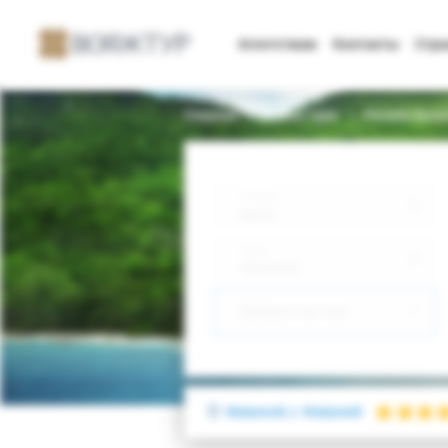
Агентствам
Контакты
Стр
Главная
Поиск тура
Paradis Beac
Откуда
Минск
Куда
Маврикий
Выберите тип тура
Маврикий, о. Маврикий