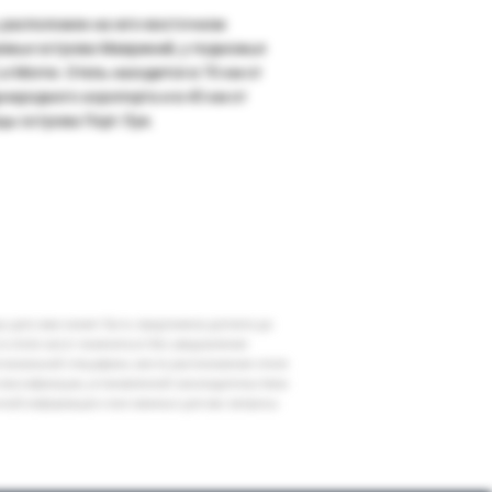
 расположен на юго-восточном
ежье острова Маврикий, у подножья
e Morne. Отель находится в 70 км от
народного аэропорта и в 45 км от
цы острова Порт Луи.
шу дату вам может быть предложена доплата до
 в отеле могут измениться без уведомления
егиональной специфики, места расположения отеля
классификации, установленной законодательством
очной информации и все важные для вас вопросы