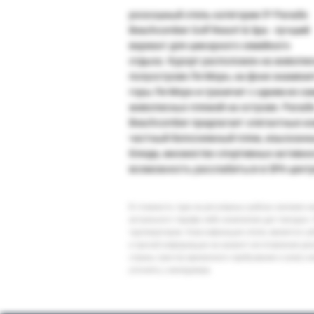
роскошный отель категории 5* Paradis
Beachcomber Golf Resort & Spa - лучший
вариант для шикарного семейного
отдыха. Курорт расположен на живопи
полуострове Ле-Морн, на фоне знамени
горы Ле-Морн и граничит с одним из с
живописных пляжей на острове. Paradi
Beachcomber предлагает элегантные но
частный белоснежный пляж, изысканн
блюда, множество спортивных активно
возможность расслабиться в SPA-цент
В стоимость тура на регулярных рейсах заложен 
актуального тарифа либо изменение дат поездки. 
туроператоров. Классификация отеля, является су
и прочей информации на момент изготовления ре
страны (места) временного пребывания и (или) к
уточнять у менеджера.