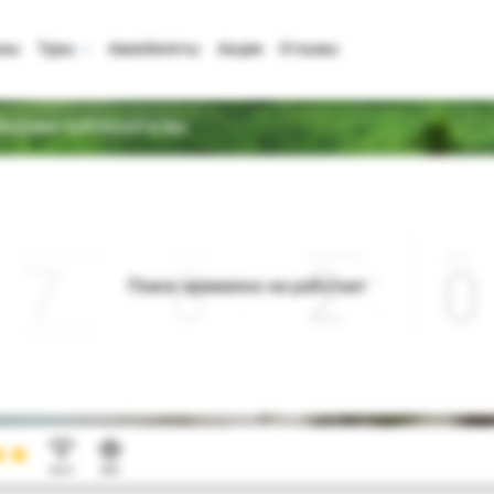
аны
Туры
Авиабилеты
Акции
Отзывы
hcomber Golf Resort & Spa
Дата отъезда
Ночей
Взрослые
Дети
0
2
0
Поиск временно не работает
Август 2026
Wi-Fi
SPA