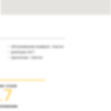
обслуживание номеров - платно
ресепшен 24/7
прачечная - платно
инг отеля
.7
оложение