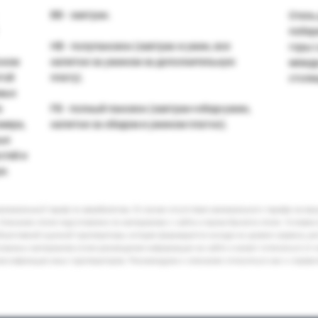
ВВ - завтрак.
Отель
побер
HB - полупансион (завтрак и ужин, все
горы L
сном
напитки за ужином за дополнительную
между
той
плату).
столи
амых
s
FB - полный пансион (завтрак+обед+ужин,
мера,
напитки за обедом и ужином платно).
ые
стей и
ре.
минимальный тариф по авиабилетам. В случае отсутствия минимального тарифа на ва
Описание отеля подготовлено по материалам с сайта и промо-буклета отеля. Условия
бъективной оценкой туроператора, которая формируется исходя из уровня сервиса, р
кламных материалов и/или размещения информации на сайте и может отличаться от 
лассификации иных туроператоров. Рекомендуем к описанию относиться как к справ