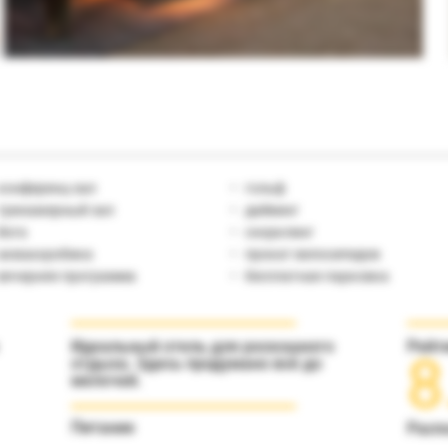
конференц-зал
гольф
тренажерный зал
дайвинг
йога
снорклинг
аквааэробика
прокат велосипедов
вечерняя программа
бесплатная парковка
Идеальный отель для роскошного
Рейт
8
отдыха. Здесь продумано всё до
мелочей.
Питание
Расп