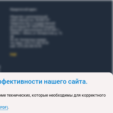
Юридический адрес:
Общество с дополнительной
ответственностью "ВОЯЖТУР"
Свидетельство о государственной
регистрации № 190207095 выдано
Минский горисполкомом 26.02.2001 г.
220006, г. Минск, ул. Белорусская, д. 15,
оф.
5Н, 6Н. Контактные номера:
тел./факс +375 (17) 365 35 03
моб. +375 (29) 605 55 99
EЩЕ
фективности нашего сайта.
и
Акции
оме технических, которые необходимы для корректного
клюзивных туров
та сайта
(PDF)
.