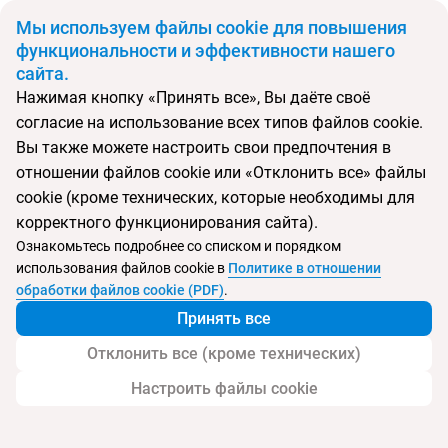
BYN
Мы используем файлы cookie для повышения
функциональности и эффективности нашего
сайта.
Главная
Поиск тура
Panoramic
Нажимая кнопку «Принять все», Вы даёте своё
согласие на использование всех типов файлов cookie.
Перейти в подбор
Вы также можете настроить свои предпочтения в
отношении файлов cookie или «Отклонить все» файлы
Италия, Джардини-Наксос
cookie (кроме технических, которые необходимы для
корректного функционирования сайта).
Тип:
Цена-качество ⚡
Ознакомьтесь подробнее со списком и порядком
использования файлов cookie в
Политике в отношении
Panoramic
обработки файлов cookie (PDF)
.
Принять все
Отклонить все (кроме технических)
Настроить файлы cookie