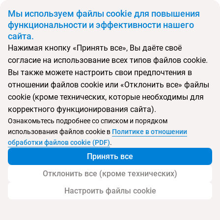
BYN
Мы используем файлы cookie для повышения
функциональности и эффективности нашего
сайта.
Главная
Поиск тура
Palumbo Kendwa
Нажимая кнопку «Принять все», Вы даёте своё
согласие на использование всех типов файлов cookie.
Перейти в подбор
Вы также можете настроить свои предпочтения в
отношении файлов cookie или «Отклонить все» файлы
Танзания, Занзибар
cookie (кроме технических, которые необходимы для
корректного функционирования сайта).
Тип:
Молодежный
Ознакомьтесь подробнее со списком и порядком
использования файлов cookie в
Политике в отношении
Palumbo Kendwa
обработки файлов cookie (PDF)
.
Принять все
Отклонить все (кроме технических)
Настроить файлы cookie