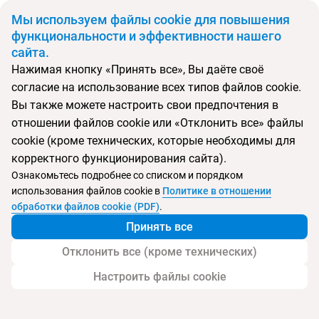
BYN
Мы используем файлы cookie для повышения
функциональности и эффективности нашего
сайта.
Главная
Поиск тура
Phaliashvili Hotel
Нажимая кнопку «Принять все», Вы даёте своё
согласие на использование всех типов файлов cookie.
Перейти в подбор
Вы также можете настроить свои предпочтения в
отношении файлов cookie или «Отклонить все» файлы
Грузия, Батуми
cookie (кроме технических, которые необходимы для
корректного функционирования сайта).
Тип:
Городской
Ознакомьтесь подробнее со списком и порядком
использования файлов cookie в
Политике в отношении
Phaliashvili Hotel
обработки файлов cookie (PDF)
.
Принять все
Отклонить все (кроме технических)
Настроить файлы cookie