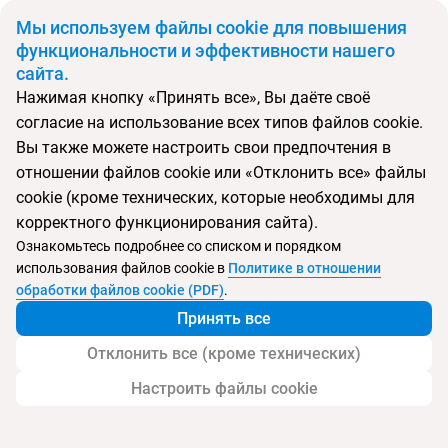
BYN
Мы используем файлы cookie для повышения
функциональности и эффективности нашего
сайта.
Главная
Поиск тура
Ozkaymak Marina Hotel
Нажимая кнопку «Принять все», Вы даёте своё
согласие на использование всех типов файлов cookie.
Перейти в подбор
Вы также можете настроить свои предпочтения в
отношении файлов cookie или «Отклонить все» файлы
Турция, Кемер
cookie (кроме технических, которые необходимы для
корректного функционирования сайта).
Ознакомьтесь подробнее со списком и порядком
использования файлов cookie в
Политике в отношении
Ozkaymak Marina Hotel
обработки файлов cookie (PDF)
.
Принять все
Отклонить все (кроме технических)
Настроить файлы cookie