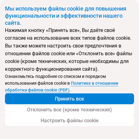
BYN
Мы используем файлы cookie для повышения
функциональности и эффективности нашего
сайта.
Главная
Поиск тура
Orka Royal
Нажимая кнопку «Принять все», Вы даёте своё
согласие на использование всех типов файлов cookie.
Перейти в подбор
Вы также можете настроить свои предпочтения в
отношении файлов cookie или «Отклонить все» файлы
Турция, Стамбул
cookie (кроме технических, которые необходимы для
корректного функционирования сайта).
Ознакомьтесь подробнее со списком и порядком
использования файлов cookie в
Политике в отношении
Orka Royal
обработки файлов cookie (PDF)
.
Принять все
Отклонить все (кроме технических)
Настроить файлы cookie