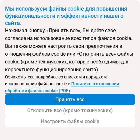
BYN
Мы используем файлы cookie для повышения
функциональности и эффективности нашего
сайта.
Главная
Поиск тура
Orange County Resort Kemer
Нажимая кнопку «Принять все», Вы даёте своё
согласие на использование всех типов файлов cookie.
Перейти в подбор
Вы также можете настроить свои предпочтения в
отношении файлов cookie или «Отклонить все» файлы
Турция, Кемер
cookie (кроме технических, которые необходимы для
корректного функционирования сайта).
Тип:
Только для взрослых
Ознакомьтесь подробнее со списком и порядком
использования файлов cookie в
Политике в отношении
Orange County Resort Kemer
обработки файлов cookie (PDF)
.
Принять все
Отклонить все (кроме технических)
Настроить файлы cookie