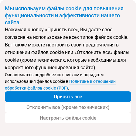
BYN
Мы используем файлы cookie для повышения
функциональности и эффективности нашего
сайта.
Главная
Поиск тура
Ocean Sonic Resort Sanya
Нажимая кнопку «Принять все», Вы даёте своё
согласие на использование всех типов файлов cookie.
Перейти в подбор
Вы также можете настроить свои предпочтения в
отношении файлов cookie или «Отклонить все» файлы
Китай, Санья Бэй
cookie (кроме технических, которые необходимы для
корректного функционирования сайта).
Тип:
Семейный
Ознакомьтесь подробнее со списком и порядком
использования файлов cookie в
Политике в отношении
Ocean Sonic Resort Sanya
обработки файлов cookie (PDF)
.
Принять все
Отклонить все (кроме технических)
Настроить файлы cookie