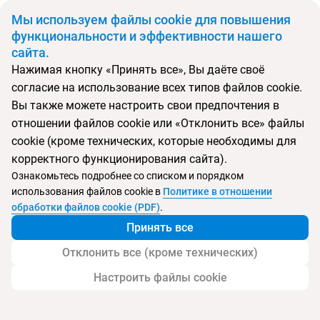
BYN
Мы используем файлы cookie для повышения
функциональности и эффективности нашего
сайта.
Главная
Поиск тура
O.Galogre
Нажимая кнопку «Принять все», Вы даёте своё
согласие на использование всех типов файлов cookie.
Перейти в подбор
Вы также можете настроить свои предпочтения в
отношении файлов cookie или «Отклонить все» файлы
Грузия, Батуми
cookie (кроме технических, которые необходимы для
корректного функционирования сайта).
Ознакомьтесь подробнее со списком и порядком
использования файлов cookie в
Политике в отношении
O.Galogre
обработки файлов cookie (PDF)
.
Принять все
Отклонить все (кроме технических)
Настроить файлы cookie