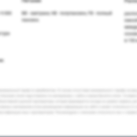
Питание
Расп
 9 000
BB - завтраки, HB - полупансион, FB - полный
распо
пансион.
южной
между
ктура
основ
в 150 
ми.
минимальный тариф по авиабилетам. В случае отсутствия минимального тарифа на ва
Описание отеля подготовлено по материалам с сайта и промо-буклета отеля. Условия
бъективной оценкой туроператора, которая формируется исходя из уровня сервиса, р
кламных материалов и/или размещения информации на сайте и может отличаться от 
лассификации иных туроператоров. Рекомендуем к описанию относиться как к справ