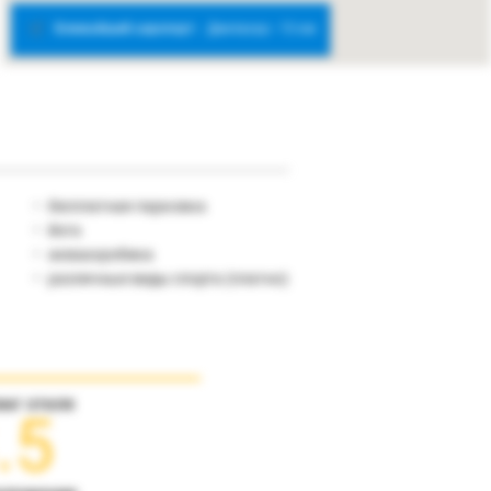
Ближайший аэропорт:
Денпасар - 13 км
бесплатная парковка
йога
аквааэробика
различные виды спорта (платно)
инг отеля
.5