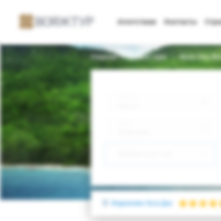
Агентствам
Контакты
Стр
Главная
Поиск тура
Nusa Dua Bea
Откуда
Минск
Куда
Индонезия
Выберите тип тура
Индонезия, Нуса Дуа