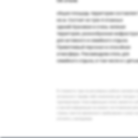
Об отеле
общая площадь территории составляет
кв.м. Состоит из трех 4-этажных
зданий.Красивая и очень зеленая
территория, разнообразная инфрастру
для активного и семейного отдыха.
Приветливый персонал и спокойная
атмосфера. Рекомендуем отель для
семейного отдыха, в том числе и с деть
В стоимость тура на регулярных рейсах заложен 
актуального тарифа либо изменение дат поездки. 
туроператоров. Классификация отеля, является су
и прочей информации на момент изготовления ре
страны (места) временного пребывания и (или) к
уточнять у менеджера.