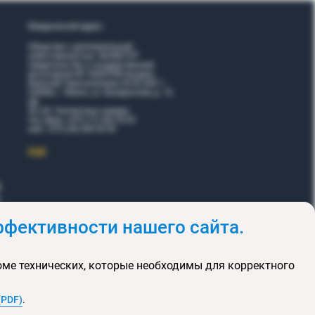
Юридический адрес:
Общество с дополнительной
ответственностью "ВОЯЖТУР"
Свидетельство о государственной
регистрации № 190207095 выдано
Минский горисполкомом 26.02.2001 г.
220006, г. Минск, ул. Белорусская, д. 15,
оф.
5Н, 6Н. Контактные номера:
тел./факс +375 (17) 365 35 03
моб. +375 (29) 605 55 99
EЩЕ
фективности нашего сайта.
и
Акции
оме технических, которые необходимы для корректного
клюзивных туров
та сайта
(PDF)
.