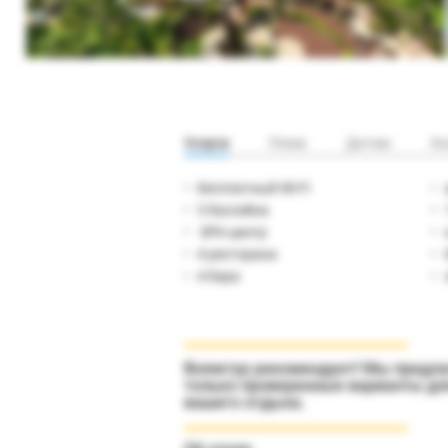
Услуги
Пляж
Детям
Ко
бесплатный Wi-Fi
3 бассейна
SPA-центр
4 ресторана
4 бара
Вояжтур рекомендует! Мы предл
только проверенные варианты дл
вашего отдыха.