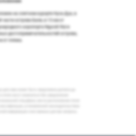
оложение
ложен на элитном курорте Нуса-Дуа, в
 части острова Бали, в 13 км от
народного аэропорта Ngurah Rai и
ных достопримечательностей острова,
м от пляжа.
шу дату вам может быть предложена доплата до
 в отеле могут измениться без уведомления
егиональной специфики, места расположения отеля
классификации, установленной законодательством
очной информации и все важные для вас вопросы