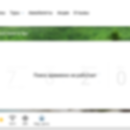
аны
Туры
Авиабилеты
Акции
Отзывы
ch Hotel & Spa
Дата отъезда
Ночей
Взрослые
Дети
0
2
0
Поиск временно не работает
Август 2026
Wi-Fi
SPA
Мед. центр