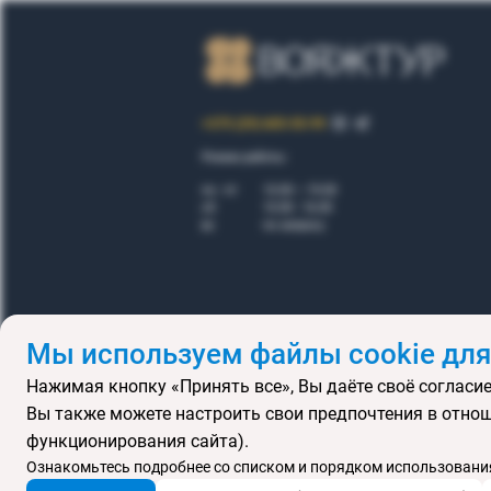
+375 (29) 605-55-99
Режим работы:
пн - пт
10.00 – 19.00
сб
10.00 - 16.00
вс
по запросу
Мы используем файлы cookie для
Нажимая кнопку «Принять все», Вы даёте своё согласие
Правила
Вы также можете настроить свои предпочтения в отнош
Подарочные се
функционирования сайта).
MICE
В
Ознакомьтесь подробнее со списком и порядком использования