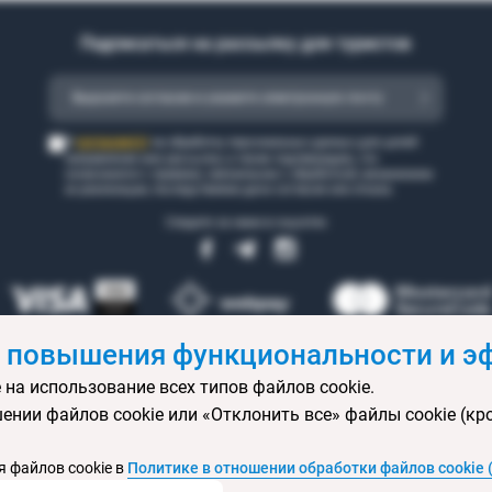
Подписаться на рассылку для туристов
согласен(а)
Я
на обработку персональных данных для целей
направления мне рассылки, а также подтверждаю, что
ознакомился с правами, связанными с обработкой, механизмом
их реализации, последствиями дачи согласия или отказа.
Следите за нами в соцсетях
 повышения функциональности и эф
 на использование всех типов файлов cookie.
 бронирования
Статьи
Контакты
Агентствам онлайн
Ваканси
ении файлов cookie или «Отклонить все» файлы cookie (кр
ртификаты
Горящие туры
Экскурсионные туры
Календарь экс
изы
Политика конфиденциальности
Выбор настроек cookie
Кар
 файлов cookie в
Политике в отношении обработки файлов cookie 