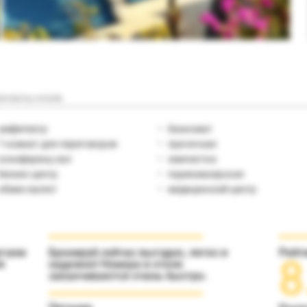
нтакты отеля
амфитеатр
банкомат
7 комнат для переговоров
прачечная
коннференц-зал
химчистка
бизнес-центр
парикмахерская
обмен валют
медицинский центр
агаем
Бронируй сейчас выгодно, легко и
Рейт
8
я
надежно! Номера в отеле
заканчиваются очень быстро.