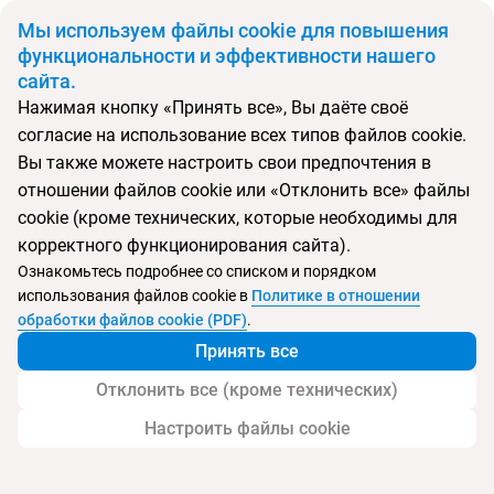
BYN
Мы используем файлы cookie для повышения
функциональности и эффективности нашего
сайта.
Главная
Поиск тура
Novostar Bel Azur Thalassa & Bungalows
Нажимая кнопку «Принять все», Вы даёте своё
согласие на использование всех типов файлов cookie.
Вы также можете настроить свои предпочтения в
Перейти в подбор
отношении файлов cookie или «Отклонить все» файлы
cookie (кроме технических, которые необходимы для
Тунис, Хаммамет
корректного функционирования сайта).
Ознакомьтесь подробнее со списком и порядком
Хит продаж
Тип:
Семейный
использования файлов cookie в
Политике в отношении
обработки файлов cookie (PDF)
.
Novostar Bel Azur Thalassa & Bungalows
Принять все
Отклонить все (кроме технических)
Настроить файлы cookie