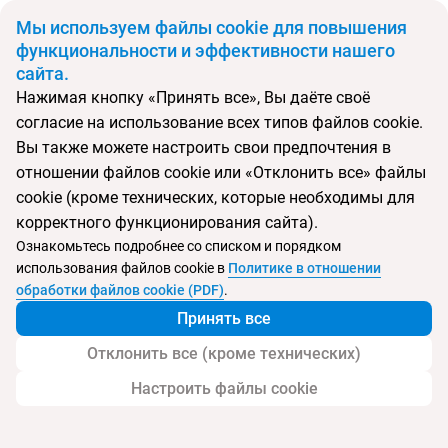
BYN
Мы используем файлы cookie для повышения
функциональности и эффективности нашего
сайта.
Главная
Поиск тура
Nikko Bali Hotel Benoa
Нажимая кнопку «Принять все», Вы даёте своё
согласие на использование всех типов файлов cookie.
Перейти в подбор
Вы также можете настроить свои предпочтения в
отношении файлов cookie или «Отклонить все» файлы
Индонезия, Танжунг Беноа
cookie (кроме технических, которые необходимы для
корректного функционирования сайта).
Ознакомьтесь подробнее со списком и порядком
использования файлов cookie в
Политике в отношении
Nikko Bali Hotel Benoa
обработки файлов cookie (PDF)
.
Принять все
Отклонить все (кроме технических)
Настроить файлы cookie