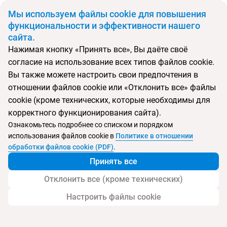
BYN
Мы используем файлы cookie для повышения
функциональности и эффективности нашего
сайта.
Главная
Поиск тура
Nikki Beach Resort & Spa
Нажимая кнопку «Принять все», Вы даёте своё
согласие на использование всех типов файлов cookie.
Перейти в подбор
Вы также можете настроить свои предпочтения в
отношении файлов cookie или «Отклонить все» файлы
ОАЭ, Дубай
cookie (кроме технических, которые необходимы для
корректного функционирования сайта).
Тип:
Молодежный
Ознакомьтесь подробнее со списком и порядком
использования файлов cookie в
Политике в отношении
Nikki Beach Resort & Spa
обработки файлов cookie (PDF)
.
Принять все
Отклонить все (кроме технических)
Настроить файлы cookie