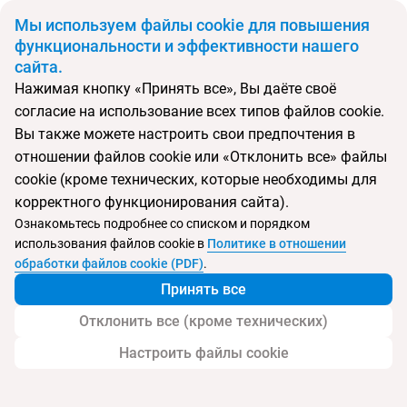
BYN
Мы используем файлы cookie для повышения
функциональности и эффективности нашего
сайта.
Главная
Поиск тура
NH Madrid Zurbano
Нажимая кнопку «Принять все», Вы даёте своё
согласие на использование всех типов файлов cookie.
Перейти в подбор
Вы также можете настроить свои предпочтения в
отношении файлов cookie или «Отклонить все» файлы
Испания, Мадрид
cookie (кроме технических, которые необходимы для
корректного функционирования сайта).
Тип:
Городской
Ознакомьтесь подробнее со списком и порядком
использования файлов cookie в
Политике в отношении
NH Madrid Zurbano
обработки файлов cookie (PDF)
.
Принять все
Отклонить все (кроме технических)
Настроить файлы cookie
Услуги
Детям