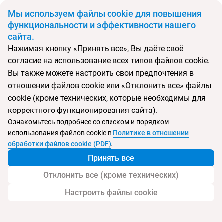
BYN
Мы используем файлы cookie для повышения
функциональности и эффективности нашего
сайта.
Главная
Поиск тура
Nesrine
Нажимая кнопку «Принять все», Вы даёте своё
согласие на использование всех типов файлов cookie.
Перейти в подбор
Вы также можете настроить свои предпочтения в
отношении файлов cookie или «Отклонить все» файлы
Тунис, Хаммамет
cookie (кроме технических, которые необходимы для
корректного функционирования сайта).
Тип:
Семейный
Ознакомьтесь подробнее со списком и порядком
использования файлов cookie в
Политике в отношении
Nesrine
обработки файлов cookie (PDF)
.
Принять все
Отклонить все (кроме технических)
Настроить файлы cookie