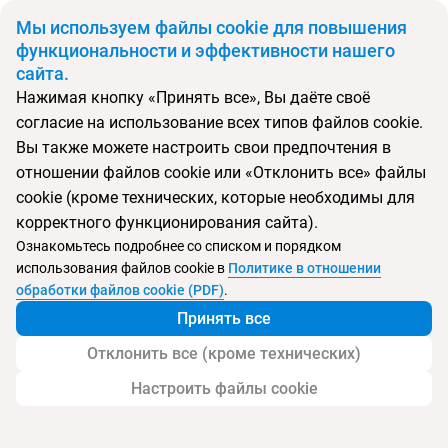
BYN
Мы используем файлы cookie для повышения
функциональности и эффективности нашего
сайта.
Главная
Поиск тура
Nefeli Hotel Platanias
Нажимая кнопку «Принять все», Вы даёте своё
согласие на использование всех типов файлов cookie.
Перейти в подбор
Вы также можете настроить свои предпочтения в
отношении файлов cookie или «Отклонить все» файлы
Греция, Платанес
cookie (кроме технических, которые необходимы для
корректного функционирования сайта).
Ознакомьтесь подробнее со списком и порядком
использования файлов cookie в
Политике в отношении
Nefeli Hotel Platanias
обработки файлов cookie (PDF)
.
Принять все
Отклонить все (кроме технических)
Настроить файлы cookie