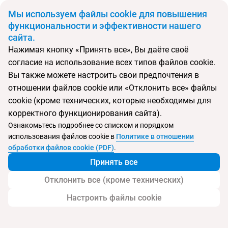
BYN
Мы используем файлы cookie для повышения
функциональности и эффективности нашего
сайта.
Главная
Поиск тура
Napoleon Paris
Нажимая кнопку «Принять все», Вы даёте своё
согласие на использование всех типов файлов cookie.
Перейти в подбор
Вы также можете настроить свои предпочтения в
отношении файлов cookie или «Отклонить все» файлы
Франция, Париж
cookie (кроме технических, которые необходимы для
корректного функционирования сайта).
Ознакомьтесь подробнее со списком и порядком
использования файлов cookie в
Политике в отношении
Napoleon Paris
обработки файлов cookie (PDF)
.
Принять все
Отклонить все (кроме технических)
Настроить файлы cookie