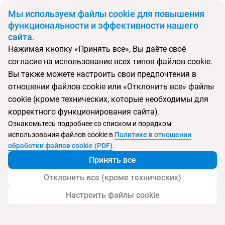
BYN
Мы используем файлы cookie для повышения
функциональности и эффективности нашего
сайта.
Главная
Поиск тура
Nandini Jungle Resort & Spa Bali
Нажимая кнопку «Принять все», Вы даёте своё
согласие на использование всех типов файлов cookie.
Перейти в подбор
Вы также можете настроить свои предпочтения в
отношении файлов cookie или «Отклонить все» файлы
Индонезия, Убуд
cookie (кроме технических, которые необходимы для
корректного функционирования сайта).
Ознакомьтесь подробнее со списком и порядком
использования файлов cookie в
Политике в отношении
Nandini Jungle Resort & Spa Bali
обработки файлов cookie (PDF)
.
Принять все
Отклонить все (кроме технических)
Настроить файлы cookie
Услуги
Детям
Контакты отеля