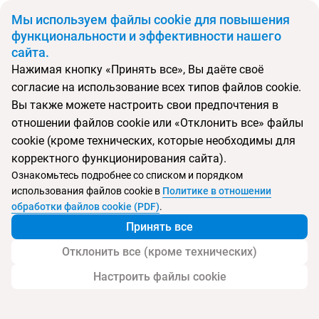
BYN
Мы используем файлы cookie для повышения
функциональности и эффективности нашего
сайта.
Главная
Поиск тура
Naina Resort & Spa
Нажимая кнопку «Принять все», Вы даёте своё
согласие на использование всех типов файлов cookie.
Перейти в подбор
Вы также можете настроить свои предпочтения в
отношении файлов cookie или «Отклонить все» файлы
Таиланд, Патонг
cookie (кроме технических, которые необходимы для
корректного функционирования сайта).
Ознакомьтесь подробнее со списком и порядком
использования файлов cookie в
Политике в отношении
Naina Resort & Spa
обработки файлов cookie (PDF)
.
Принять все
Отклонить все (кроме технических)
Настроить файлы cookie