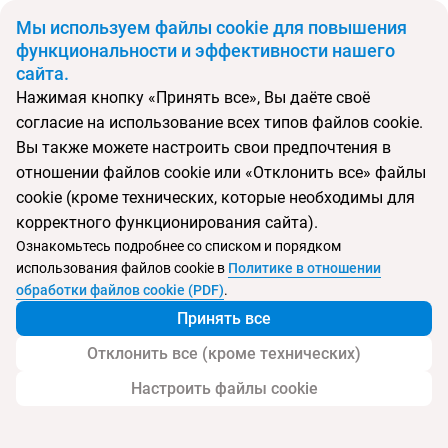
BYN
Мы используем файлы cookie для повышения
функциональности и эффективности нашего
сайта.
Главная
Поиск тура
Nai Yang Beach Resort
Нажимая кнопку «Принять все», Вы даёте своё
согласие на использование всех типов файлов cookie.
Перейти в подбор
Вы также можете настроить свои предпочтения в
отношении файлов cookie или «Отклонить все» файлы
Таиланд, Най Янг
cookie (кроме технических, которые необходимы для
корректного функционирования сайта).
Тип:
Семейный
Ознакомьтесь подробнее со списком и порядком
использования файлов cookie в
Политике в отношении
Nai Yang Beach Resort
обработки файлов cookie (PDF)
.
Принять все
Отклонить все (кроме технических)
Настроить файлы cookie