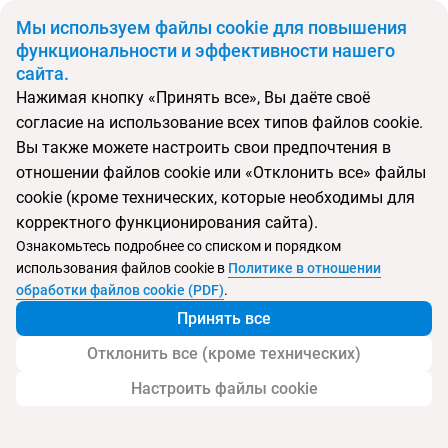
BYN
Мы используем файлы cookie для повышения
функциональности и эффективности нашего
сайта.
Главная
Поиск тура
My Lome Luxury Hotel & Resort
Нажимая кнопку «Принять все», Вы даёте своё
согласие на использование всех типов файлов cookie.
Перейти в подбор
Вы также можете настроить свои предпочтения в
отношении файлов cookie или «Отклонить все» файлы
Турция, Аланья
cookie (кроме технических, которые необходимы для
корректного функционирования сайта).
Тип:
Семейный
Ознакомьтесь подробнее со списком и порядком
использования файлов cookie в
Политике в отношении
My Lome Luxury Hotel & Resort
обработки файлов cookie (PDF)
.
Принять все
Отклонить все (кроме технических)
Настроить файлы cookie