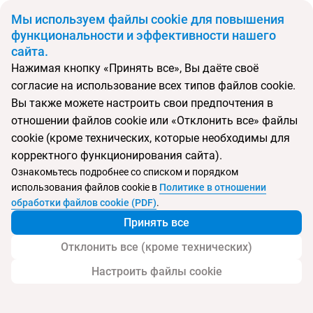
BYN
Мы используем файлы cookie для повышения
функциональности и эффективности нашего
сайта.
Главная
Поиск тура
Movenpick Resort Boracay
Нажимая кнопку «Принять все», Вы даёте своё
согласие на использование всех типов файлов cookie.
Перейти в подбор
Вы также можете настроить свои предпочтения в
отношении файлов cookie или «Отклонить все» файлы
Филиппины, о.Боракай
cookie (кроме технических, которые необходимы для
корректного функционирования сайта).
Ознакомьтесь подробнее со списком и порядком
использования файлов cookie в
Политике в отношении
Movenpick Resort Boracay
обработки файлов cookie (PDF)
.
Принять все
Отклонить все (кроме технических)
Настроить файлы cookie
Услуги
Пляж
Детям
Контакты отеля