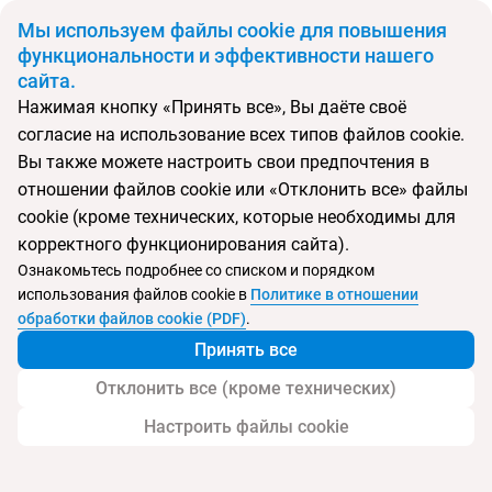
BYN
Мы используем файлы cookie для повышения
функциональности и эффективности нашего
сайта.
Главная
Поиск тура
Movenpick Resort Al Marjan Island
Нажимая кнопку «Принять все», Вы даёте своё
согласие на использование всех типов файлов cookie.
Перейти в подбор
Вы также можете настроить свои предпочтения в
отношении файлов cookie или «Отклонить все» файлы
ОАЭ, Рас-Аль-Хайма
cookie (кроме технических, которые необходимы для
корректного функционирования сайта).
Тип:
Семейный
Ознакомьтесь подробнее со списком и порядком
использования файлов cookie в
Политике в отношении
Отель Movenpick Resort Al Marjan Island
обработки файлов cookie (PDF)
.
Принять все
Отклонить все (кроме технических)
Настроить файлы cookie