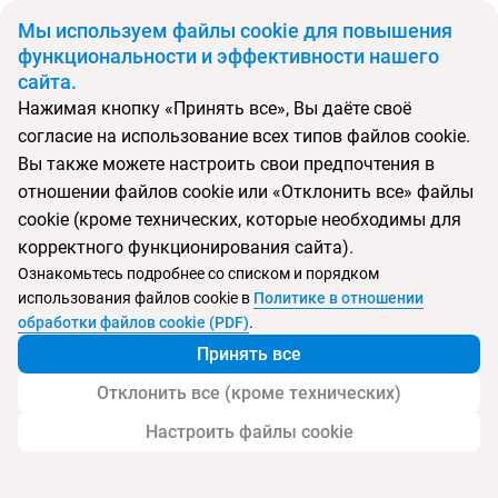
BYN
Мы используем файлы cookie для повышения
функциональности и эффективности нашего
сайта.
Главная
Поиск тура
Moskva
Нажимая кнопку «Принять все», Вы даёте своё
согласие на использование всех типов файлов cookie.
Перейти в подбор
Вы также можете настроить свои предпочтения в
отношении файлов cookie или «Отклонить все» файлы
Черногория, Будва
cookie (кроме технических, которые необходимы для
корректного функционирования сайта).
Тип:
Отель в центре
Ознакомьтесь подробнее со списком и порядком
использования файлов cookie в
Политике в отношении
Moskva
обработки файлов cookie (PDF)
.
Принять все
Отклонить все (кроме технических)
Настроить файлы cookie