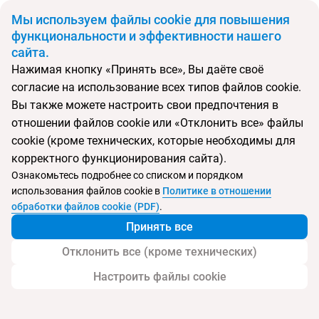
BYN
Мы используем файлы cookie для повышения
функциональности и эффективности нашего
сайта.
Главная
Поиск тура
Monaco
Нажимая кнопку «Принять все», Вы даёте своё
согласие на использование всех типов файлов cookie.
Перейти в подбор
Вы также можете настроить свои предпочтения в
отношении файлов cookie или «Отклонить все» файлы
Албания, Дуррес
cookie (кроме технических, которые необходимы для
корректного функционирования сайта).
Ознакомьтесь подробнее со списком и порядком
Хит продаж
Тип:
Boutique отель
использования файлов cookie в
Политике в отношении
Monaco
обработки файлов cookie (PDF)
.
Принять все
Отклонить все (кроме технических)
Настроить файлы cookie