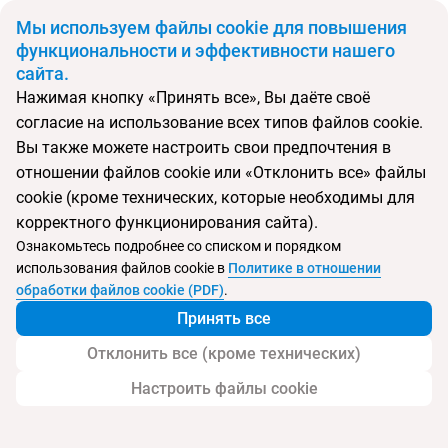
BYN
Мы используем файлы cookie для повышения
функциональности и эффективности нашего
сайта.
Главная
Поиск тура
Molindrio Plava Laguna
Нажимая кнопку «Принять все», Вы даёте своё
согласие на использование всех типов файлов cookie.
Перейти в подбор
Вы также можете настроить свои предпочтения в
отношении файлов cookie или «Отклонить все» файлы
Хорватия, Пореч
cookie (кроме технических, которые необходимы для
корректного функционирования сайта).
Тип:
Семейный
Ознакомьтесь подробнее со списком и порядком
использования файлов cookie в
Политике в отношении
Molindrio Plava Laguna
обработки файлов cookie (PDF)
.
Принять все
Отклонить все (кроме технических)
Настроить файлы cookie