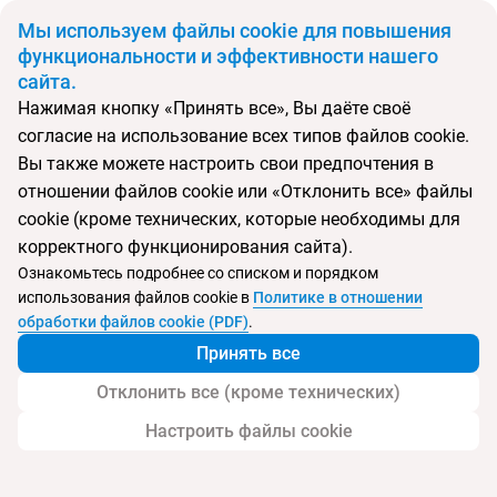
BYN
Мы используем файлы cookie для повышения
функциональности и эффективности нашего
сайта.
Главная
Поиск тура
White Lilyum Hotel
Нажимая кнопку «Принять все», Вы даёте своё
согласие на использование всех типов файлов cookie.
Перейти в подбор
Вы также можете настроить свои предпочтения в
отношении файлов cookie или «Отклонить все» файлы
Турция, Кемер
cookie (кроме технических, которые необходимы для
корректного функционирования сайта).
Ознакомьтесь подробнее со списком и порядком
Хит продаж
Тип:
Семейный
использования файлов cookie в
Политике в отношении
White Lilyum Hotel
обработки файлов cookie (PDF)
.
Принять все
Отклонить все (кроме технических)
Настроить файлы cookie