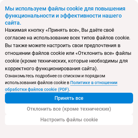
BYN
Мы используем файлы cookie для повышения
функциональности и эффективности нашего
сайта.
Главная
Поиск тура
Mercure Pattaya Ocean Resort
Нажимая кнопку «Принять все», Вы даёте своё
согласие на использование всех типов файлов cookie.
Перейти в подбор
Вы также можете настроить свои предпочтения в
отношении файлов cookie или «Отклонить все» файлы
Таиланд, Центральная Паттайя
cookie (кроме технических, которые необходимы для
корректного функционирования сайта).
Ознакомьтесь подробнее со списком и порядком
использования файлов cookie в
Политике в отношении
Mercure Pattaya Ocean Resort
обработки файлов cookie (PDF)
.
Принять все
Отклонить все (кроме технических)
Настроить файлы cookie