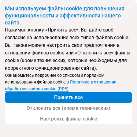
BYN
Мы используем файлы cookie для повышения
функциональности и эффективности нашего
сайта.
Главная
Поиск тура
Mercure Maldives Kooddoo
Нажимая кнопку «Принять все», Вы даёте своё
согласие на использование всех типов файлов cookie.
Перейти в подбор
Вы также можете настроить свои предпочтения в
отношении файлов cookie или «Отклонить все» файлы
Мальдивы, Мальдивские острова
cookie (кроме технических, которые необходимы для
корректного функционирования сайта).
Тип:
Семейный
Ознакомьтесь подробнее со списком и порядком
использования файлов cookie в
Политике в отношении
Mercure Maldives Kooddoo
обработки файлов cookie (PDF)
.
Принять все
Отклонить все (кроме технических)
Настроить файлы cookie