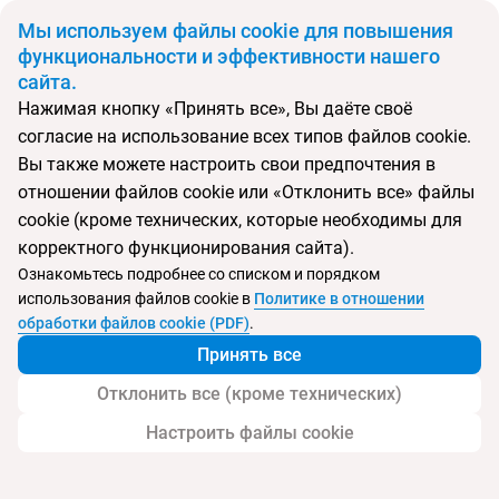
BYN
Мы используем файлы cookie для повышения
функциональности и эффективности нашего
сайта.
Главная
Поиск тура
Mercure Istanbul Sirkeci
Нажимая кнопку «Принять все», Вы даёте своё
согласие на использование всех типов файлов cookie.
Перейти в подбор
Вы также можете настроить свои предпочтения в
отношении файлов cookie или «Отклонить все» файлы
Турция, Стамбул
cookie (кроме технических, которые необходимы для
корректного функционирования сайта).
Ознакомьтесь подробнее со списком и порядком
использования файлов cookie в
Политике в отношении
Mercure Istanbul Sirkeci
обработки файлов cookie (PDF)
.
Принять все
Отклонить все (кроме технических)
Настроить файлы cookie