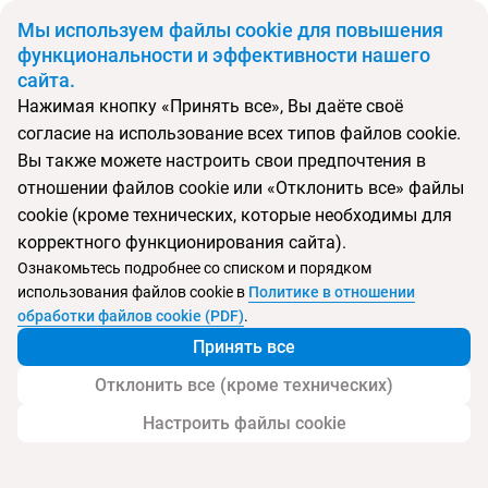
BYN
Мы используем файлы cookie для повышения
функциональности и эффективности нашего
сайта.
Главная
Поиск тура
Mercure Budapest Korona
Нажимая кнопку «Принять все», Вы даёте своё
согласие на использование всех типов файлов cookie.
Перейти в подбор
Вы также можете настроить свои предпочтения в
отношении файлов cookie или «Отклонить все» файлы
Венгрия, Будапешт
cookie (кроме технических, которые необходимы для
корректного функционирования сайта).
Ознакомьтесь подробнее со списком и порядком
Хит продаж
Тип:
Отель в центре
использования файлов cookie в
Политике в отношении
Mercure Budapest Korona
обработки файлов cookie (PDF)
.
Принять все
Отклонить все (кроме технических)
Настроить файлы cookie