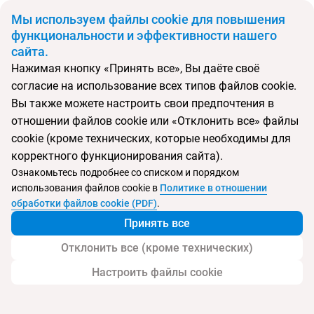
BYN
Мы используем файлы cookie для повышения
функциональности и эффективности нашего
сайта.
Главная
Поиск тура
Melia Pattaya Hotel
Нажимая кнопку «Принять все», Вы даёте своё
согласие на использование всех типов файлов cookie.
Перейти в подбор
Вы также можете настроить свои предпочтения в
отношении файлов cookie или «Отклонить все» файлы
Таиланд, Центральная Паттайя
cookie (кроме технических, которые необходимы для
корректного функционирования сайта).
Тип:
Deluxe отель
Ознакомьтесь подробнее со списком и порядком
использования файлов cookie в
Политике в отношении
Melia Pattaya Hotel
обработки файлов cookie (PDF)
.
Принять все
Отклонить все (кроме технических)
Настроить файлы cookie