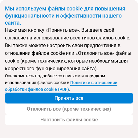
BYN
Мы используем файлы cookie для повышения
функциональности и эффективности нашего
сайта.
Главная
Поиск тура
Melia Marina Varadero
Нажимая кнопку «Принять все», Вы даёте своё
согласие на использование всех типов файлов cookie.
Перейти в подбор
Вы также можете настроить свои предпочтения в
отношении файлов cookie или «Отклонить все» файлы
Куба, Варадеро
cookie (кроме технических, которые необходимы для
корректного функционирования сайта).
Тип:
Семейный
Ознакомьтесь подробнее со списком и порядком
использования файлов cookie в
Политике в отношении
Melia Marina Varadero
обработки файлов cookie (PDF)
.
Принять все
Отклонить все (кроме технических)
Настроить файлы cookie