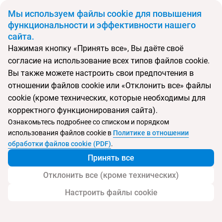
BYN
Мы используем файлы cookie для повышения
функциональности и эффективности нашего
сайта.
Главная
Поиск тура
Mediterranean Olympus Hotel
Нажимая кнопку «Принять все», Вы даёте своё
согласие на использование всех типов файлов cookie.
Перейти в подбор
Вы также можете настроить свои предпочтения в
отношении файлов cookie или «Отклонить все» файлы
Греция, Литохоро
cookie (кроме технических, которые необходимы для
корректного функционирования сайта).
Тип:
Boutique отель
Ознакомьтесь подробнее со списком и порядком
использования файлов cookie в
Политике в отношении
Mediterranean Olympus Hotel
обработки файлов cookie (PDF)
.
Принять все
Отклонить все (кроме технических)
Настроить файлы cookie