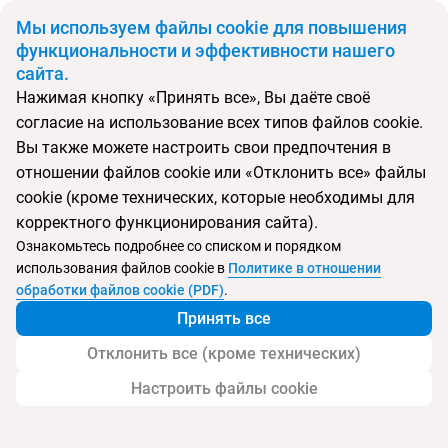
BYN
Мы используем файлы cookie для повышения
функциональности и эффективности нашего
сайта.
Главная
Поиск тура
Sunday Marina View Hotel Apartments
Нажимая кнопку «Принять все», Вы даёте своё
согласие на использование всех типов файлов cookie.
Вы также можете настроить свои предпочтения в
Перейти в подбор
отношении файлов cookie или «Отклонить все» файлы
cookie (кроме технических, которые необходимы для
ОАЭ, Дубай
корректного функционирования сайта).
Ознакомьтесь подробнее со списком и порядком
Хит продаж
Тип:
Семейный
использования файлов cookie в
Политике в отношении
обработки файлов cookie (PDF)
.
Sunday Marina View Hotel Apartments
Принять все
Отклонить все (кроме технических)
Настроить файлы cookie