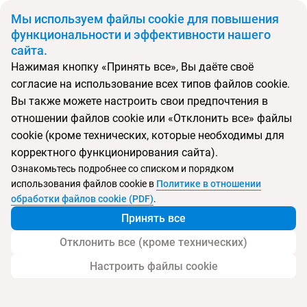
BYN
Мы используем файлы cookie для повышения
функциональности и эффективности нашего
сайта.
Главная
Поиск тура
Marani
Нажимая кнопку «Принять все», Вы даёте своё
согласие на использование всех типов файлов cookie.
Перейти в подбор
Вы также можете настроить свои предпочтения в
отношении файлов cookie или «Отклонить все» файлы
Грузия, Батуми
cookie (кроме технических, которые необходимы для
корректного функционирования сайта).
Тип:
Экономичный
Ознакомьтесь подробнее со списком и порядком
использования файлов cookie в
Политике в отношении
Marani
обработки файлов cookie (PDF)
.
Принять все
Отклонить все (кроме технических)
Настроить файлы cookie