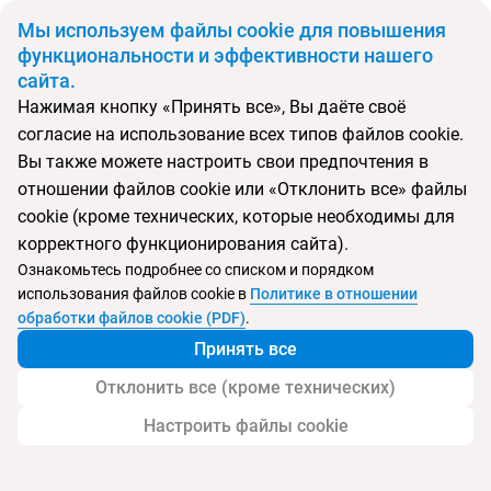
BYN
Мы используем файлы cookie для повышения
функциональности и эффективности нашего
сайта.
Главная
Поиск тура
Mamaka by Ovolo
Нажимая кнопку «Принять все», Вы даёте своё
согласие на использование всех типов файлов cookie.
Перейти в подбор
Вы также можете настроить свои предпочтения в
отношении файлов cookie или «Отклонить все» файлы
Индонезия, Кута
cookie (кроме технических, которые необходимы для
корректного функционирования сайта).
Тип:
Семейный
Ознакомьтесь подробнее со списком и порядком
использования файлов cookie в
Политике в отношении
Mamaka by Ovolo
обработки файлов cookie (PDF)
.
Принять все
Отклонить все (кроме технических)
Настроить файлы cookie