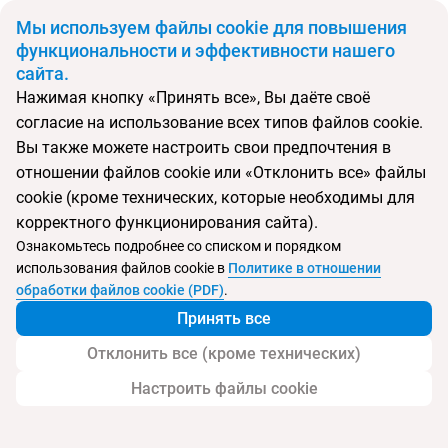
BYN
Мы используем файлы cookie для повышения
функциональности и эффективности нашего
сайта.
Главная
Поиск тура
Malahini Kuda Bandos Resort
Нажимая кнопку «Принять все», Вы даёте своё
согласие на использование всех типов файлов cookie.
Перейти в подбор
Вы также можете настроить свои предпочтения в
отношении файлов cookie или «Отклонить все» файлы
Мальдивы, Мальдивские острова
cookie (кроме технических, которые необходимы для
корректного функционирования сайта).
Тип:
Цена-качество ⚡
Ознакомьтесь подробнее со списком и порядком
использования файлов cookie в
Политике в отношении
Malahini Kuda Bandos Resort
обработки файлов cookie (PDF)
.
Принять все
Отклонить все (кроме технических)
Настроить файлы cookie