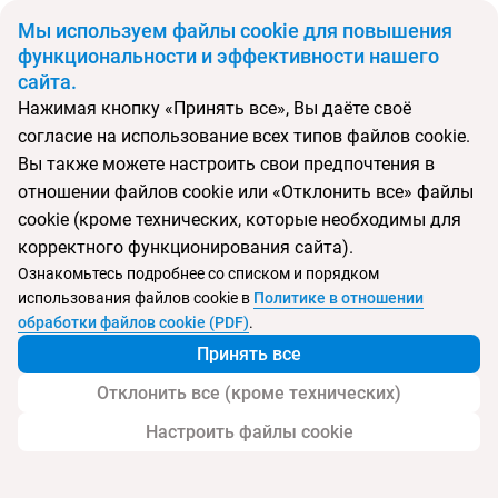
BYN
Мы используем файлы cookie для повышения
функциональности и эффективности нашего
сайта.
Главная
Поиск тура
Madinat Jumeirah - Al Qasr
Нажимая кнопку «Принять все», Вы даёте своё
согласие на использование всех типов файлов cookie.
Перейти в подбор
Вы также можете настроить свои предпочтения в
отношении файлов cookie или «Отклонить все» файлы
ОАЭ, Дубай
cookie (кроме технических, которые необходимы для
корректного функционирования сайта).
Тип:
Deluxe отель
Ознакомьтесь подробнее со списком и порядком
использования файлов cookie в
Политике в отношении
Madinat Jumeirah - Al Qasr
обработки файлов cookie (PDF)
.
Принять все
Отклонить все (кроме технических)
Настроить файлы cookie