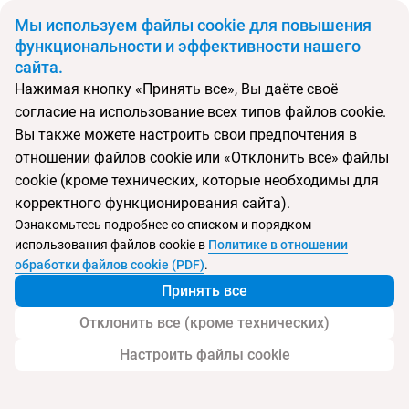
BYN
Мы используем файлы cookie для повышения
функциональности и эффективности нашего
сайта.
Главная
Поиск тура
Luxury Bahia Principe Ambar
Нажимая кнопку «Принять все», Вы даёте своё
согласие на использование всех типов файлов cookie.
Перейти в подбор
Вы также можете настроить свои предпочтения в
отношении файлов cookie или «Отклонить все» файлы
Доминикана, Пунта Кана
cookie (кроме технических, которые необходимы для
корректного функционирования сайта).
Тип:
Только для взрослых
Ознакомьтесь подробнее со списком и порядком
использования файлов cookie в
Политике в отношении
Luxury Bahia Principe Ambar
обработки файлов cookie (PDF)
.
Принять все
Отклонить все (кроме технических)
Настроить файлы cookie