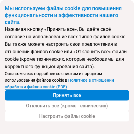
BYN
Мы используем файлы cookie для повышения
функциональности и эффективности нашего
сайта.
Главная
Поиск тура
Luna Holiday Complex
Нажимая кнопку «Принять все», Вы даёте своё
согласие на использование всех типов файлов cookie.
Перейти в подбор
Вы также можете настроить свои предпочтения в
отношении файлов cookie или «Отклонить все» файлы
Мальта, Меллиха
cookie (кроме технических, которые необходимы для
корректного функционирования сайта).
Тип:
Цена-качество ⚡
Ознакомьтесь подробнее со списком и порядком
использования файлов cookie в
Политике в отношении
Luna Holiday Complex
обработки файлов cookie (PDF)
.
Принять все
Отклонить все (кроме технических)
Настроить файлы cookie