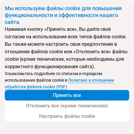
BYN
Мы используем файлы cookie для повышения
функциональности и эффективности нашего
сайта.
Главная
Поиск тура
Creta Princess
Нажимая кнопку «Принять все», Вы даёте своё
согласие на использование всех типов файлов cookie.
Перейти в подбор
Вы также можете настроить свои предпочтения в
отношении файлов cookie или «Отклонить все» файлы
Греция, Малемэ
cookie (кроме технических, которые необходимы для
корректного функционирования сайта).
Ознакомьтесь подробнее со списком и порядком
использования файлов cookie в
Политике в отношении
Creta Princess
обработки файлов cookie (PDF)
.
Принять все
Отклонить все (кроме технических)
Настроить файлы cookie