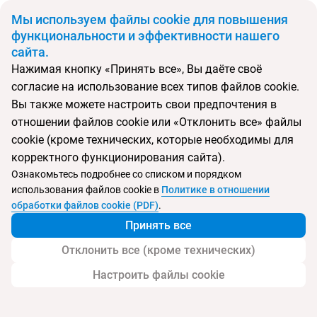
BYN
Мы используем файлы cookie для повышения
функциональности и эффективности нашего
сайта.
Главная
Поиск тура
Lonicera World Hotel
Нажимая кнопку «Принять все», Вы даёте своё
согласие на использование всех типов файлов cookie.
Перейти в подбор
Вы также можете настроить свои предпочтения в
отношении файлов cookie или «Отклонить все» файлы
Турция, Аланья
cookie (кроме технических, которые необходимы для
корректного функционирования сайта).
Ознакомьтесь подробнее со списком и порядком
Хит продаж
Тип:
Семейный
использования файлов cookie в
Политике в отношении
Lonicera World Hotel
обработки файлов cookie (PDF)
.
Принять все
Отклонить все (кроме технических)
Настроить файлы cookie