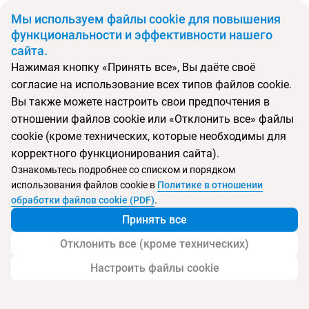
BYN
Мы используем файлы cookie для повышения
функциональности и эффективности нашего
сайта.
Главная
Поиск тура
Lion's Garden
Нажимая кнопку «Принять все», Вы даёте своё
согласие на использование всех типов файлов cookie.
Перейти в подбор
Вы также можете настроить свои предпочтения в
отношении файлов cookie или «Отклонить все» файлы
Венгрия, Будапешт
cookie (кроме технических, которые необходимы для
корректного функционирования сайта).
Ознакомьтесь подробнее со списком и порядком
использования файлов cookie в
Политике в отношении
Lion's Garden
обработки файлов cookie (PDF)
.
Принять все
Отклонить все (кроме технических)
Настроить файлы cookie