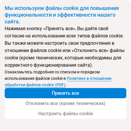
BYN
Мы используем файлы cookie для повышения
функциональности и эффективности нашего
сайта.
Главная
Поиск тура
Lindos Village Resort & SPA
Нажимая кнопку «Принять все», Вы даёте своё
согласие на использование всех типов файлов cookie.
Перейти в подбор
Вы также можете настроить свои предпочтения в
отношении файлов cookie или «Отклонить все» файлы
Греция, Линдос
cookie (кроме технических, которые необходимы для
корректного функционирования сайта).
Тип:
Только для взрослых
Ознакомьтесь подробнее со списком и порядком
использования файлов cookie в
Политике в отношении
Lindos Village Resort & SPA
обработки файлов cookie (PDF)
.
Принять все
Отклонить все (кроме технических)
Настроить файлы cookie