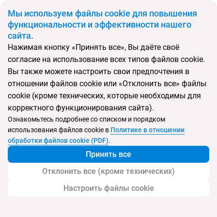
BYN
Мы используем файлы cookie для повышения
функциональности и эффективности нашего
сайта.
Главная
Поиск тура
Life time Hotel
Нажимая кнопку «Принять все», Вы даёте своё
согласие на использование всех типов файлов cookie.
Перейти в подбор
Вы также можете настроить свои предпочтения в
отношении файлов cookie или «Отклонить все» файлы
Грузия, Батуми
cookie (кроме технических, которые необходимы для
корректного функционирования сайта).
Тип:
Семейный
Ознакомьтесь подробнее со списком и порядком
использования файлов cookie в
Политике в отношении
Life time Hotel
обработки файлов cookie (PDF)
.
Принять все
Отклонить все (кроме технических)
Настроить файлы cookie